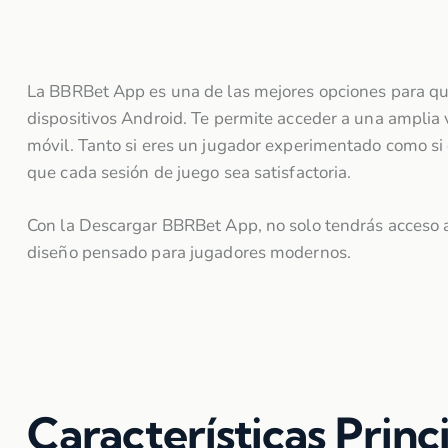
La BBRBet App es una de las mejores opciones para qui
dispositivos Android. Te permite acceder a una amplia
móvil. Tanto si eres un jugador experimentado como si er
que cada sesión de juego sea satisfactoria.
Con la Descargar BBRBet App, no solo tendrás acceso a 
diseño pensado para jugadores modernos.
Características Princ