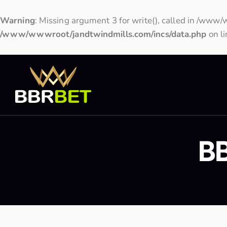
Warning
: Missing argument 3 for write(), called in /www
/www/wwwroot/jandtwindmills.com/incs/data.php
on l
BB