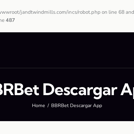
/wwwroot/jandtwindmills.com/incs/robot.php on line 68 and
ine
487
RBet Descargar 
Home
BBRBet Descargar App