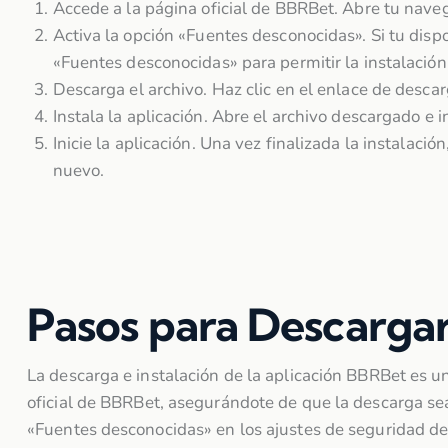
Accede a la página oficial de BBRBet. Abre tu navega
Activa la opción «Fuentes desconocidas». Si tu dispo
«Fuentes desconocidas» para permitir la instalación
Descarga el archivo. Haz clic en el enlace de desc
Instala la aplicación. Abre el archivo descargado e i
Inicie la aplicación. Una vez finalizada la instalació
nuevo.
Pasos para Descarg
La descarga e instalación de la aplicación BBRBet es u
oficial de BBRBet, asegurándote de que la descarga sea
«Fuentes desconocidas» en los ajustes de seguridad de 