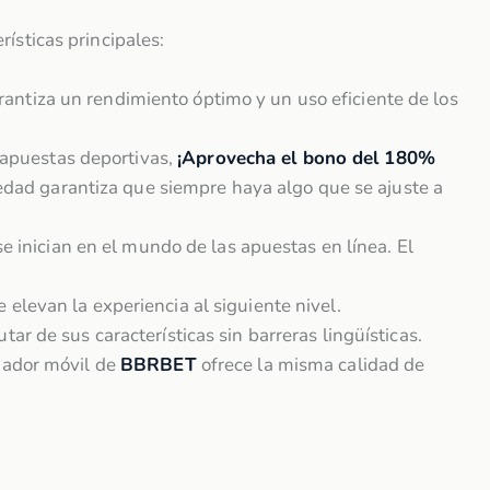
ísticas principales:
antiza un rendimiento óptimo y un uso eficiente de los
 apuestas deportivas,
¡Aprovecha el bono del 180%
dad garantiza que siempre haya algo que se ajuste a
se inician en el mundo de las apuestas en línea. El
 elevan la experiencia al siguiente nivel.
ar de sus características sin barreras lingüísticas.
egador móvil de
BBRBET
ofrece la misma calidad de