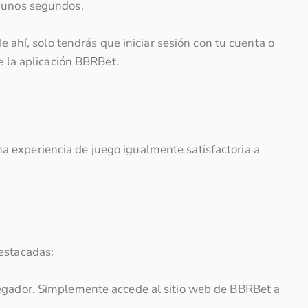
o unos segundos.
e ahí, solo tendrás que iniciar sesión con tu cuenta o
e la aplicación BBRBet.
a experiencia de juego igualmente satisfactoria a
destacadas:
vegador. Simplemente accede al sitio web de BBRBet a