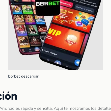
bbrbet descargar
ción
 Android es rápida y sencilla. Aquí te mostramos los detall