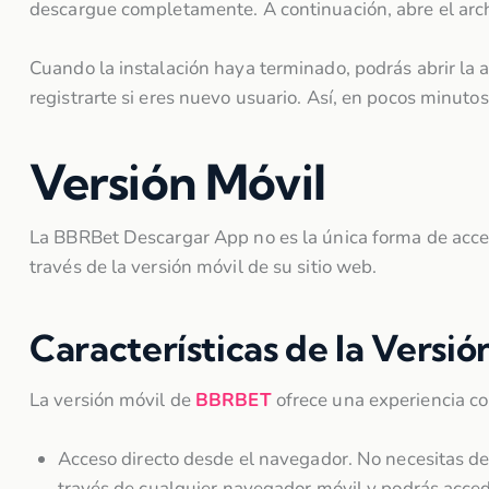
descargue completamente. A continuación, abre el arch
Cuando la instalación haya terminado, podrás abrir la ap
registrarte si eres nuevo usuario. Así, en pocos minuto
Versión Móvil
La BBRBet Descargar App no es la única forma de acced
través de la versión móvil de su sitio web.
Características de la Versió
La versión móvil de
BBRBET
ofrece una experiencia co
Acceso directo desde el navegador. No necesitas d
través de cualquier navegador móvil y podrás acce