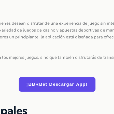
enes desean disfrutar de una experiencia de juego sin int
 variedad de juegos de casino y apuestas deportivas de ma
es un principiante, la aplicación está diseñada para ofrece
los mejores juegos, sino que también disfrutarás de transm
¡BBRBet Descargar App!
ipales